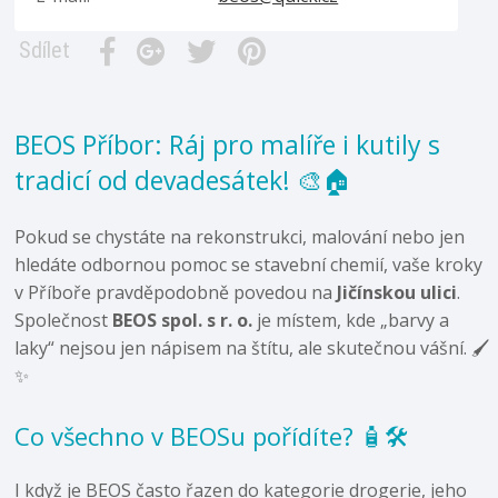
Sdílet
BEOS Příbor: Ráj pro malíře i kutily s
tradicí od devadesátek! 🎨🏠
Pokud se chystáte na rekonstrukci, malování nebo jen
hledáte odbornou pomoc se stavební chemií, vaše kroky
v Příboře pravděpodobně povedou na
Jičínskou ulici
.
Společnost
BEOS spol. s r. o.
je místem, kde „barvy a
laky“ nejsou jen nápisem na štítu, ale skutečnou vášní. 🖌️
✨
Co všechno v BEOSu pořídíte? 🧴🛠️
I když je BEOS často řazen do kategorie drogerie, jeho