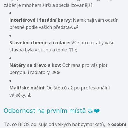
záběr je mnohem širší a specializovanější:
Interiérové i fasádní barvy:
Namíchají vám odstín
přesně podle vašich představ. 🌈
Stavební chemie a izolace:
Vše pro to, aby vaše
stavba byla v suchu a teple. 🏗️💧
Nátěry na dřevo a kov:
Ochrana pro váš plot,
pergolu i radiátory. 🪵⚙️
Malířské náčiní:
Od štětců až po profesionální
válečky. 🧹
Odbornost na prvním místě 🤝❤️
To, co BEOS odlišuje od velkých hobbymarketů, je
osobní