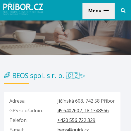
Menu
🌈 BEOS spol. s r. o. 🇨🇿✨
Adresa:
Jičínská 608, 742 58 Příbor
GPS souřadnice:
49.6407602, 18.1348566
Telefon:
+420 556 722 329
E-mail:
beos@quick.cz