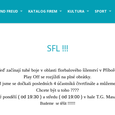
ND FREUD
KATALOG FIREM
KULTURA
SPORT
SFL !!!
eď začínají tuhé boje v oblasti florbalového šílenství v Příboř
Play Off se rozjíždí na plné obrátky.
jsme se dočkali posledních 4 účastníků čtvrtfinále a můžeme 
Chcete být u toho ????
é pondělí
( od 19:30 )
a středu
( od 19:00 )
v hale T.G. Mas
Budeme se těšit !!!!!!