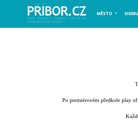
MĚSTO
SIGMU
T
Po premiérovém předkole play off 
Každ