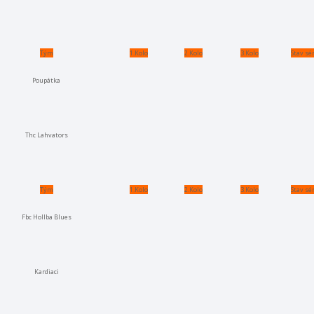
Tým
1.Kolo
2.Kolo
3.Kolo
Stav sé
Poupátka
Thc Lahvators
Tým
1.Kolo
2.Kolo
3.Kolo
Stav sé
Fbc Hollba Blues
Kardiaci