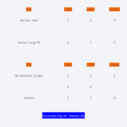
Tým
1.Kolo
2.Kolo
Celkem
Fbc Pell - Mell
5
6
11
Central Gang VM
4
1
5
Tým
1.Kolo
2.Kolo
Celkem
Fbc Valachien Snipers
0
0
0
K
K
Kardiaci
5
5
10
Čtvrtfinále Play off - Premier SFL