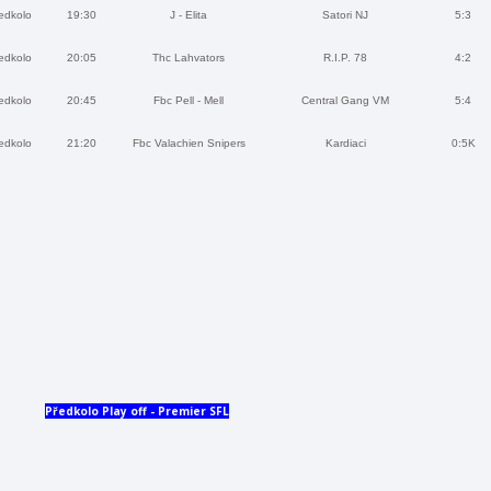
edkolo
19:30
J - Elita
Satori NJ
5:3
edkolo
20:05
Thc Lahvators
R.I.P. 78
4:2
edkolo
20:45
Fbc Pell - Mell
Central Gang VM
5:4
edkolo
21:20
Fbc Valachien Snipers
Kardiaci
0:5K
Předkolo Play off - Premier SFL