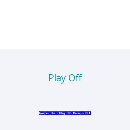
Play Off
Rozpis utkání Play Off - Premier SFL