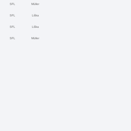
SFL
Müller
SFL
Liška
SFL
Liška
SFL
Müller