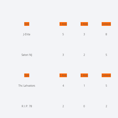
Tým
1.Kolo
2.Kolo
Celkem
J-Elita
5
3
8
Satori NJ
3
2
5
Tým
1.Kolo
2.Kolo
Celkem
Thc Lahvators
4
1
5
R.I.P. 78
2
0
2