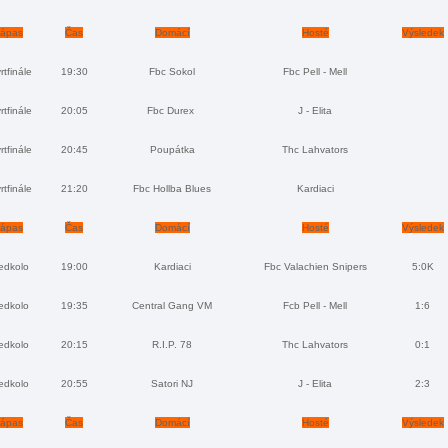
ápas
Čas
Domácí
Hosté
Výsledek
rtfinále
19:30
Fbc Sokol
Fbc Pell - Mell
rtfinále
20:05
Fbc Durex
J - Elita
rtfinále
20:45
Poupátka
Thc Lahvators
rtfinále
21:20
Fbc Hollba Blues
Kardiaci
ápas
Čas
Domácí
Hosté
Výsledek
edkolo
19:00
Kardiaci
Fbc Valachien Snipers
5:0K
edkolo
19:35
Central Gang VM
Fcb Pell - Mell
1:6
edkolo
20:15
R.I.P. 78
Thc Lahvators
0:1
edkolo
20:55
Satori NJ
J - Elita
2:3
ápas
Čas
Domácí
Hosté
Výsledek