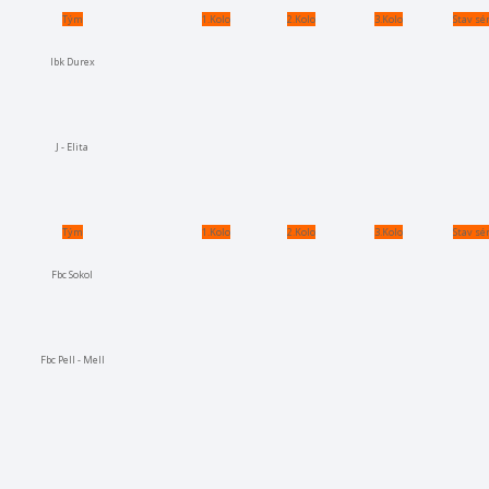
Tým
1.Kolo
2.Kolo
3.Kolo
Stav sé
Ibk Durex
J - Elita
Tým
1.Kolo
2.Kolo
3.Kolo
Stav sé
Fbc Sokol
Fbc Pell - Mell