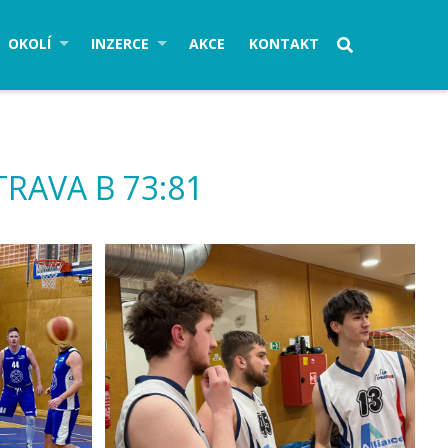
OKOLÍ
INZERCE
AKCE
KONTAKT
TRAVA B 73:81