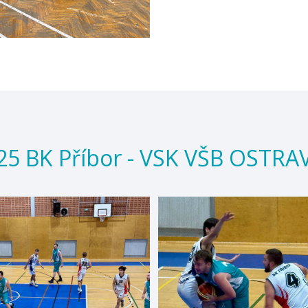
25 BK Příbor - VSK VŠB OSTRA