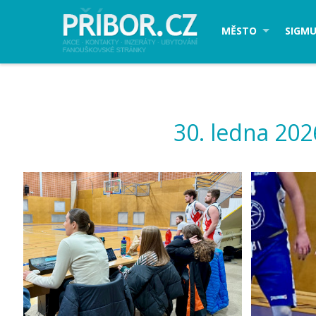
MĚSTO
SIGMU
30. ledna 20