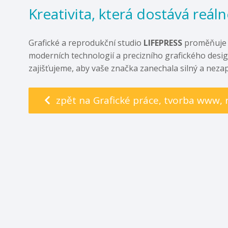
Kreativita, která dostává reál
Grafické a reprodukční studio
LIFEPRESS
proměňuje va
moderních technologií a precizního grafického desi
zajišťujeme, aby vaše značka zanechala silný a nez
zpět na Grafické práce, tvorba www,