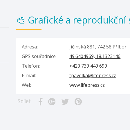
🎨 Grafické a reprodukční 
Adresa:
Jičinská 881, 742 58 Příbor
GPS souřadnice:
49.6404969, 18.1323146
Telefon:
+420 739 449 699
E-mail:
fpavelka@lifepress.cz
Web:
www.lifepress.cz
Sdílet