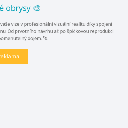
né obrysy 🎨
še vize v profesionální vizuální realitu díky spojení
gnu. Od prvotního návrhu až po špičkovou reprodukci
apomenutelný dojem. 🚀
 reklama