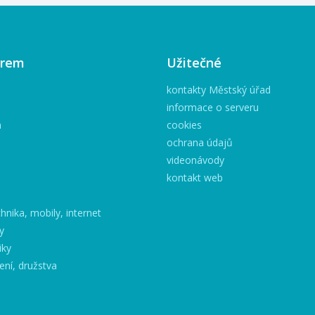
irem
Užitečné
kontakty Městský úřad
informace o serveru
h
cookies
ochrana údajů
videonávody
kontakt web
hnika, mobily, internet
y
iky
ení, družstva