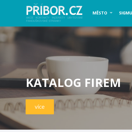
MĚSTO
SIGMU
KATALOG FIREM
více