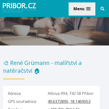
Menu
🎨 René Grümann - malířství a
natěračství 🏠
Adresa:
Alšova 994, 742 58 Příbor
GPS souřadnice:
49.6372890, 18.1469053