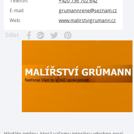
Telefon:
+420 736 702 642
E-mail:
grumannrene@seznam.cz
Web:
www.malirstvigrumann.cz
Sdílet
Hledáte změnu, která vašemu interiéru vdechne nový