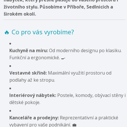
životního stylu. Působíme v Příboře, Sedlnicích a
širokém okolí.
🔥 Co pro vás vyrobíme?
Kuchyně na míru:
Od moderního designu po klasiku.
Funkční a ergonomické. 🍳
Vestavné skříně:
Maximální využití prostoru od
podlahy až ke stropu.
Interiérový nábytek:
Postele, komody, obývací stěny i
dětské pokoje.
Kanceláře a prodejny:
Reprezentativní a praktické
vybavení pro vaše podnikání. 💼