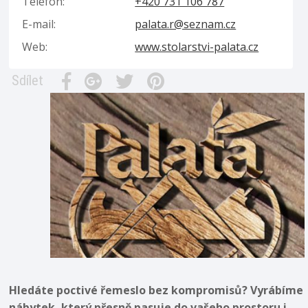
Telefon:
+420 731 106 787
E-mail:
palata.r@seznam.cz
Web:
www.stolarstvi-palata.cz
Sdílet
Hledáte poctivé řemeslo bez kompromisů? Vyrábíme
nábytek, který přesně pasuje do vašeho prostoru i