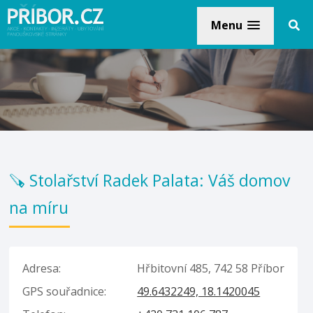
Menu
🪚 Stolařství Radek Palata: Váš domov
na míru
Adresa:
Hřbitovní 485, 742 58 Příbor
GPS souřadnice:
49.6432249, 18.1420045