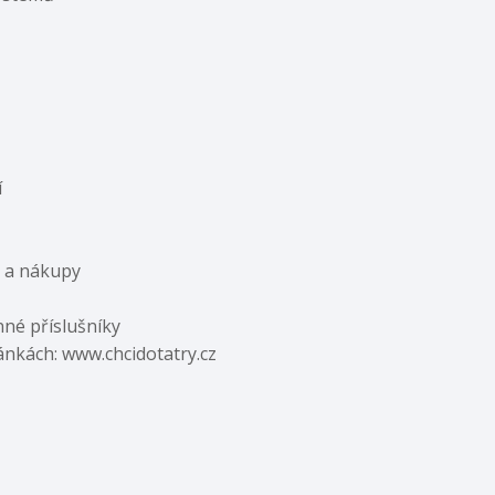
í
y a nákupy
nné příslušníky
ánkách: www.chcidotatry.cz