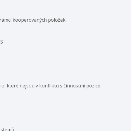
 rámci kooperovaných položek
PS
o, které nejsou v konfliktu s činnostmi pozice
u
systémů