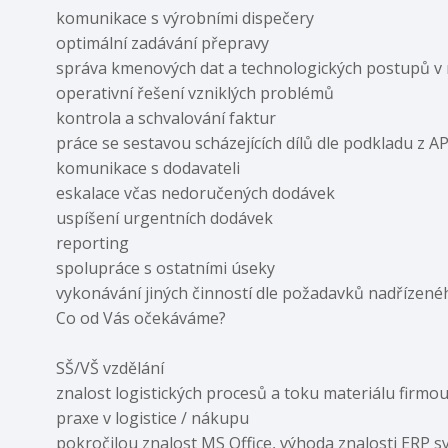
komunikace s výrobními dispečery
optimální zadávání přepravy
správa kmenových dat a technologických postupů v
operativní řešení vzniklých problémů
kontrola a schvalování faktur
práce se sestavou scházejících dílů dle podkladu z A
komunikace s dodavateli
eskalace včas nedoručených dodávek
uspíšení urgentních dodávek
reporting
spolupráce s ostatními úseky
vykonávání jiných činností dle požadavků nadřízenéh
Co od Vás očekáváme?
SŠ/VŠ vzdělání
znalost logistických procesů a toku materiálu firmo
praxe v logistice / nákupu
pokročilou znalost MS Office, výhoda znalosti ERP 