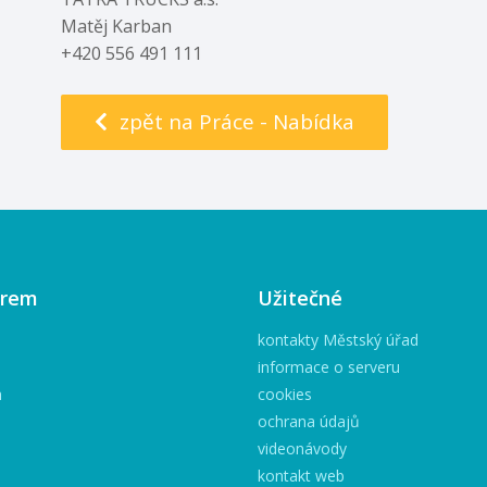
Matěj Karban
+420 556 491 111
zpět na Práce - Nabídka
irem
Užitečné
kontakty Městský úřad
informace o serveru
h
cookies
ochrana údajů
videonávody
kontakt web