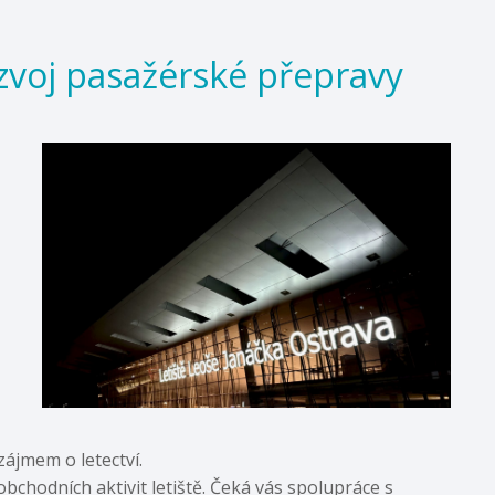
zvoj pasažérské přepravy
ájmem o letectví.
bchodních aktivit letiště. Čeká vás spolupráce s