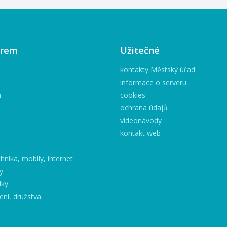
irem
Užitečné
kontakty Městský úřad
informace o serveru
h
cookies
ochrana údajů
videonávody
kontakt web
hnika, mobily, internet
y
iky
ení, družstva