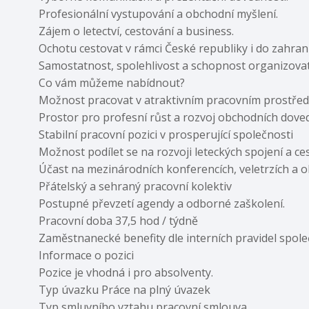
Profesionální vystupování a obchodní myšlení.
Zájem o letectví, cestování a business.
Ochotu cestovat v rámci České republiky i do zahrani
Samostatnost, spolehlivost a schopnost organizovat 
Co vám můžeme nabídnout?
Možnost pracovat v atraktivním pracovním prostředí
Prostor pro profesní růst a rozvoj obchodních doved
Stabilní pracovní pozici v prosperující společnosti
Možnost podílet se na rozvoji leteckých spojení a c
Účast na mezinárodních konferencích, veletrzích a 
Přátelský a sehraný pracovní kolektiv
Postupné převzetí agendy a odborné zaškolení.
Pracovní doba 37,5 hod / týdně
Zaměstnanecké benefity dle interních pravidel spole
Informace o pozici
Pozice je vhodná i pro absolventy.
Typ úvazku Práce na plný úvazek
Typ smluvního vztahu pracovní smlouva