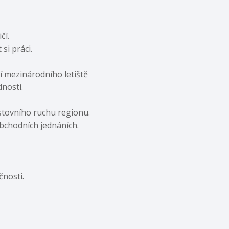
čí.
si práci.
 mezinárodního letiště
ností.
estovního ruchu regionu.
obchodních jednáních.
čnosti.