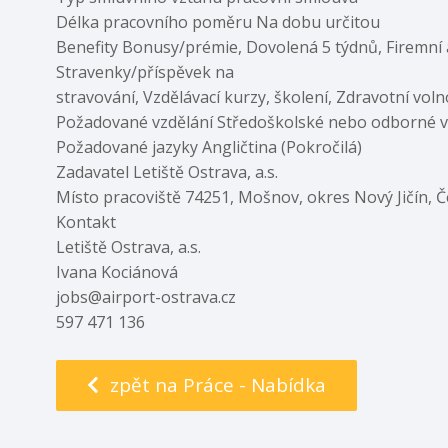
Délka pracovního poměru Na dobu určitou
Benefity Bonusy/prémie, Dovolená 5 týdnů, Firemní ak
Stravenky/příspěvek na
stravování, Vzdělávací kurzy, školení, Zdravotní vol
Požadované vzdělání Středoškolské nebo odborné v
Požadované jazyky Angličtina (Pokročilá)
Zadavatel Letiště Ostrava, a.s.
Místo pracoviště 74251, Mošnov, okres Nový Jičín, 
Kontakt
Letiště Ostrava, a.s.
Ivana Kociánová
jobs@airport-ostrava.cz
597 471 136
zpět na Práce - Nabídka