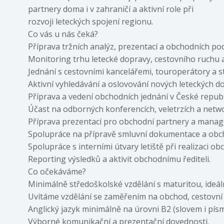
partnery doma i v zahraničí a aktivní role při
rozvoji leteckých spojení regionu.
Co vás u nás čeká?
Příprava tržních analýz, prezentací a obchodních p
Monitoring trhu letecké dopravy, cestovního ruchu 
Jednání s cestovními kancelářemi, touroperátory a st
Aktivní vyhledávání a oslovování nových leteckých 
Příprava a vedení obchodních jednání v České republi
Účast na odborných konferencích, veletrzích a netw
Příprava prezentací pro obchodní partnery a manag
Spolupráce na přípravě smluvní dokumentace a obc
Spolupráce s interními útvary letiště při realizaci o
Reporting výsledků a aktivit obchodnímu řediteli.
Co očekáváme?
Minimálně středoškolské vzdělání s maturitou, ideál
Uvítáme vzdělání se zaměřením na obchod, cestovní
Anglický jazyk minimálně na úrovni B2 (slovem i pís
Výborné komunikační a prezentační dovednosti.