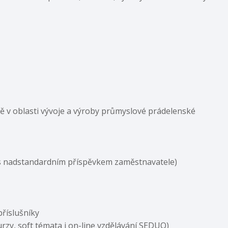
ětě v oblasti vývoje a výroby průmyslové prádelenské
l (s nadstandardním příspěvkem zaměstnavatele)
říslušníky
urzy, soft témata i on-line vzdělávání SEDUO)