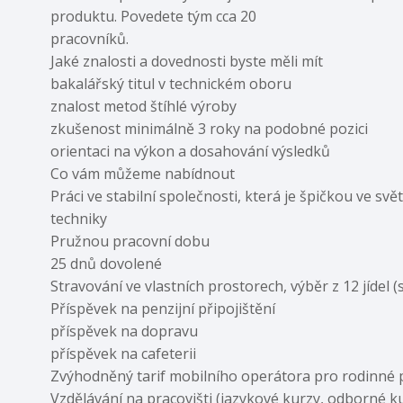
produktu. Povedete tým cca 20
pracovníků.
Jaké znalosti a dovednosti byste měli mít
bakalářský titul v technickém oboru
znalost metod štíhlé výroby
zkušenost minimálně 3 roky na podobné pozici
orientaci na výkon a dosahování výsledků
Co vám můžeme nabídnout
Práci ve stabilní společnosti, která je špičkou ve sv
techniky
Pružnou pracovní dobu
25 dnů dovolené
Stravování ve vlastních prostorech, výběr z 12 jíde
Příspěvek na penzijní připojištění
příspěvek na dopravu
příspěvek na cafeterii
Zvýhodněný tarif mobilního operátora pro rodinné p
Vzdělávání na pracovišti (jazykové kurzy, odborné k