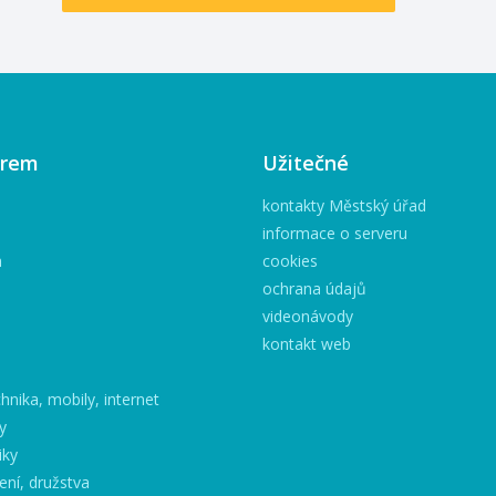
irem
Užitečné
kontakty Městský úřad
informace o serveru
h
cookies
ochrana údajů
videonávody
kontakt web
hnika, mobily, internet
y
iky
ení, družstva