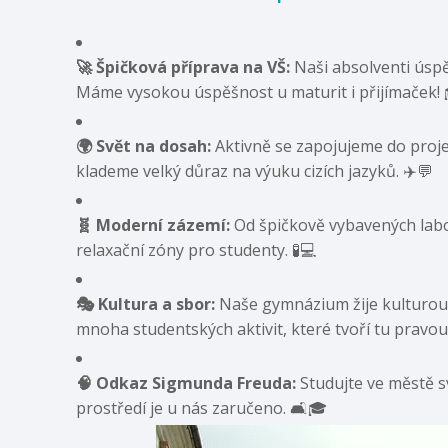
🚀 Špičková příprava na VŠ:
Naši absolventi úspěš
Máme vysokou úspěšnost u maturit i přijímaček! 
🌍 Svět na dosah:
Aktivně se zapojujeme do proj
klademe velký důraz na výuku cizích jazyků. ✈️💬
🧬 Moderní zázemí:
Od špičkově vybavených labo
relaxační zóny pro studenty. 🧪💻
🎭 Kultura a sbor:
Naše gymnázium žije kulturo
mnoha studentských aktivit, které tvoří tu pravo
🧠 Odkaz Sigmunda Freuda:
Studujte ve městě s
prostředí je u nás zaručeno. 🛋️🎓