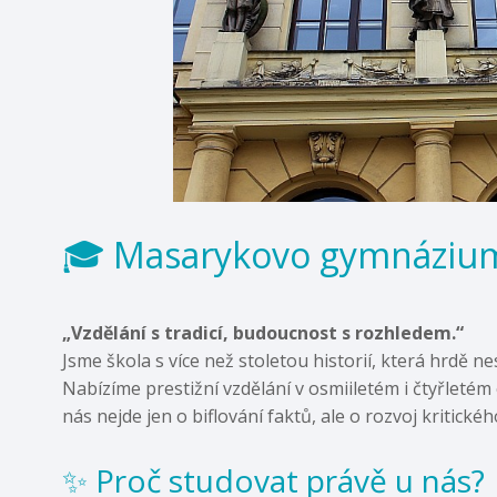
🎓 Masarykovo gymnázium
„Vzdělání s tradicí, budoucnost s rozhledem.“
Jsme škola s více než stoletou historií, která hrdě
Nabízíme prestižní vzdělání v osmiiletém i čtyřletém
nás nejde jen o biflování faktů, ale o rozvoj kritic
✨ Proč studovat právě u nás?