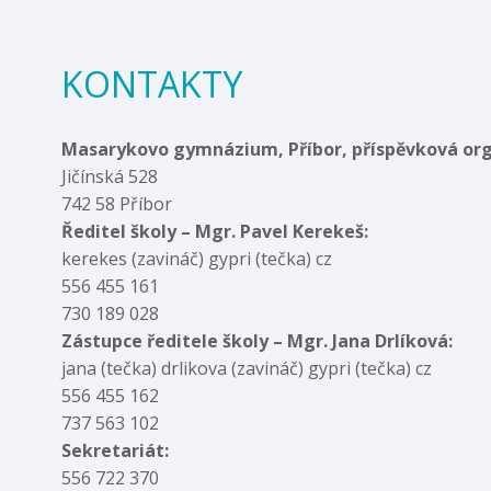
KONTAKTY
Masarykovo gymnázium, Příbor, příspěvková or
Jičínská 528
742 58 Příbor
Ředitel školy – Mgr. Pavel Kerekeš:
kerekes (zavináč) gypri (tečka) cz
556 455 161
730 189 028
Zástupce ředitele školy – Mgr. Jana Drlíková:
jana (tečka) drlikova (zavináč) gypri (tečka) cz
556 455 162
737 563 102
Sekretariát:
556 722 370