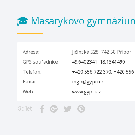
🎓 Masarykovo gymnázium
Adresa:
Jičínská 528, 742 58 Příbor
GPS souřadnice:
49.6402341, 18.1341490
Telefon:
+420 556 722 370, +420 556
E-mail:
mgp@gypri.cz
Web:
www.gypri.cz
Sdílet