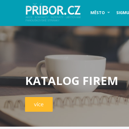
MĚSTO
SIGMU
KATALOG FIREM
více