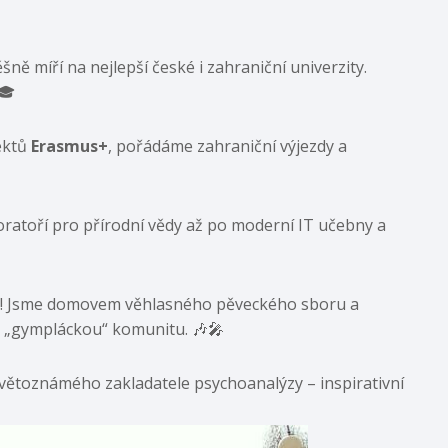
ně míří na nejlepší české i zahraniční univerzity.
🎓
ektů
Erasmus+
, pořádáme zahraniční výjezdy a
ratoří pro přírodní vědy až po moderní IT učebny a
u! Jsme domovem věhlasného pěveckého sboru a
u „gympláckou“ komunitu. 🎶🎤
větoznámého zakladatele psychoanalýzy – inspirativní