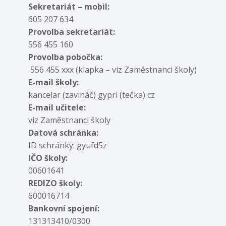
Sekretariát – mobil:
605 207 634
Provolba sekretariát:
556 455 160
Provolba pobočka:
556 455 xxx (klapka – viz Zaměstnanci školy)
E-mail školy:
kancelar (zavináč) gypri (tečka) cz
E-mail učitele:
viz Zaměstnanci školy
Datová schránka:
ID schránky: gyufd5z
IČO školy:
00601641
REDIZO školy:
600016714
Bankovní spojení:
131313410/0300