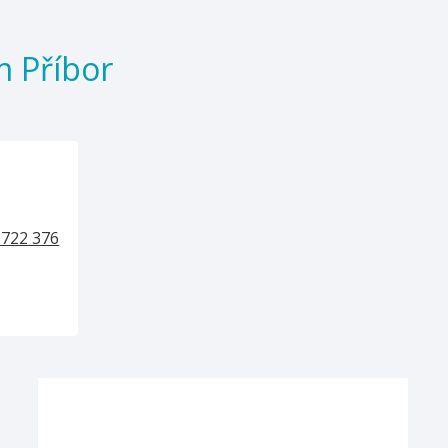
 Příbor
 722 376