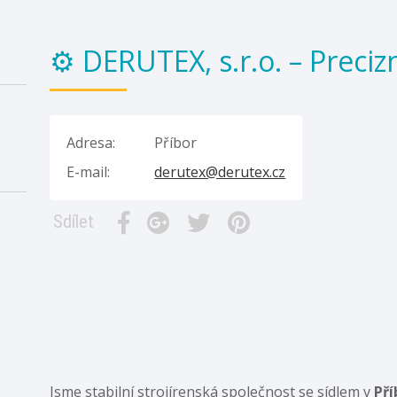
⚙️ DERUTEX, s.r.o. – Preciz
Adresa:
Příbor
E-mail:
derutex@derutex.cz
Sdílet
Jsme stabilní strojírenská společnost se sídlem v
Pří