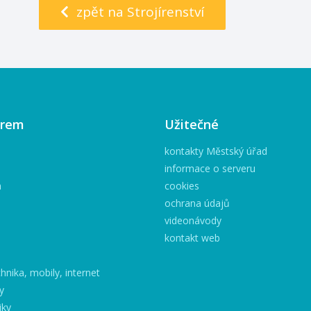
zpět na Strojírenství
irem
Užitečné
kontakty Městský úřad
informace o serveru
h
cookies
ochrana údajů
videonávody
kontakt web
hnika, mobily, internet
y
iky