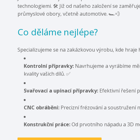
technologiemi. 🛠️ Již od našeho založení se zaměřu
průmyslové obory, včetně automotive. 🏎️💨
Co děláme nejlépe?
Specializujeme se na zakázkovou výrobu, kde hraje hl
Kontrolní přípravky:
Navrhujeme a vyrábíme měřic
kvality vašich dílů. ✅
Svařovací a upínací přípravky:
Efektivní řešení p
CNC obrábění:
Precizní frézování a soustružení 
Konstrukční práce:
Od prvotního nápadu a 3D mode