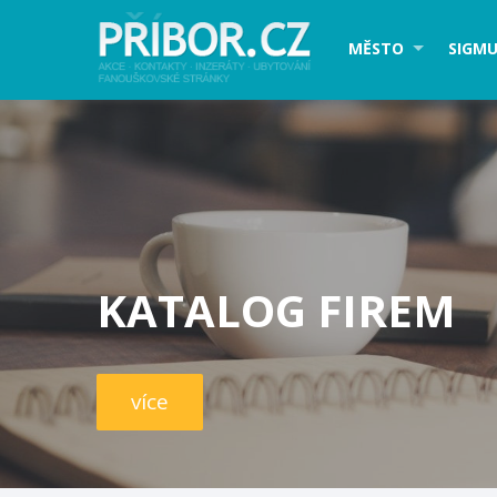
MĚSTO
SIGMU
KATALOG FIREM
více