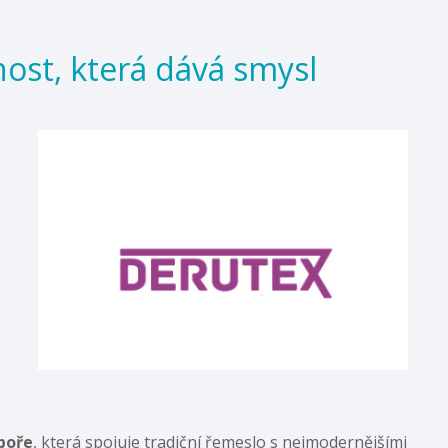
nost, která dává smysl
boře
, která spojuje tradiční řemeslo s nejmodernějšími