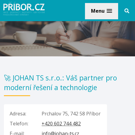
Menu
🚀 JOHAN TS s.r.o.: Váš partner pro
moderní řešení a technologie
Adresa:
Prchalov 75, 742 58 Příbor
Telefon:
+420 602 744 482
E-mail:
info@johan-ts.cz