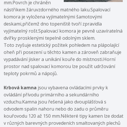
mm.Povrch je chráněn
nástřikem žáruvzdorného matného laku.Spalovací
komora je vyložena vyjímatelnými šamotovými
deskami,přičemž dno topeniště tvoří zpravidla
vyjímatelný rošt.Spalovací komora je pevně uzavíratelná
dvířky prosklenými tepelně odolným sklem.
Toto zvyšuje estetický požitek pohledem na plápolající
oheň při posezení u těchto kamen a zároveň zabraňuje
vypadávání jisker a unikání kouře do místnosti.Horní
prostor nad spalovací komorou lze použít udržování
teploty pokrmů a nápojů.
Krbová kamna
jsou vybavena ovládacími prvky k
ovládání přívodu primárního a sekundárního
vzduchu.Kamna jsou řešená jako dvouplášťová s
odvodem spalin nahoru nebo do zadu o průměru
kouřovodu 120 až 150 mm.Některé tipy kamen lze dodat
v různých barevných provedeních smaltovaných plechů