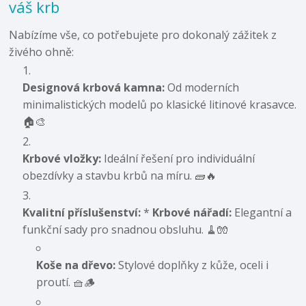
váš krb
Nabízíme vše, co potřebujete pro dokonalý zážitek z
živého ohně:
Designová krbová kamna:
Od moderních
minimalistických modelů po klasické litinové krasavce.
🏠🎨
Krbové vložky:
Ideální řešení pro individuální
obezdívky a stavbu krbů na míru. 🧱🔥
Kvalitní příslušenství:
*
Krbové nářadí:
Elegantní a
funkční sady pro snadnou obsluhu. 🧹🧤
Koše na dřevo:
Stylové doplňky z kůže, oceli i
proutí. 🧺🪵