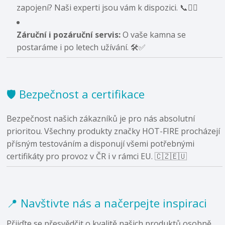
zapojení? Naši experti jsou vám k dispozici. 📞👷‍♂️
Záruční i pozáruční servis:
O vaše kamna se
postaráme i po letech užívání. 🛠️✅
🛡️ Bezpečnost a certifikace
Bezpečnost našich zákazníků je pro nás absolutní
prioritou. Všechny produkty značky HOT-FIRE procházejí
přísným testováním a disponují všemi potřebnými
certifikáty pro provoz v ČR i v rámci EU. 🇨🇿🇪🇺
📍 Navštivte nás a načerpejte inspiraci
Přijďte se přesvědčit o kvalitě našich produktů osobně.