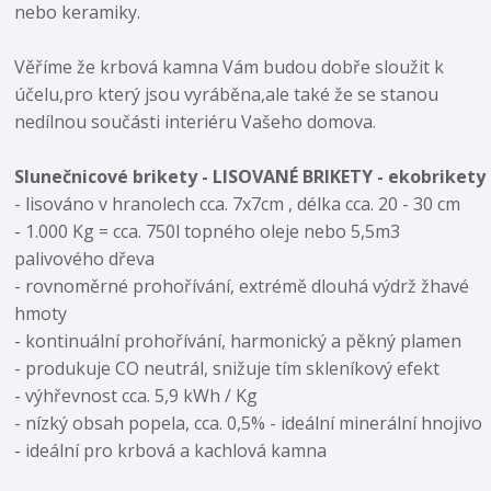
nebo keramiky.
Věříme že krbová kamna Vám budou dobře sloužit k
účelu,pro který jsou vyráběna,ale také že se stanou
nedílnou součásti interiéru Vašeho domova.
Slunečnicové brikety - LISOVANÉ BRIKETY - ekobrikety
- lisováno v hranolech cca. 7x7cm , délka cca. 20 - 30 cm
- 1.000 Kg = cca. 750l topného oleje nebo 5,5m3
palivového dřeva
- rovnoměrné prohořívání, extrémě dlouhá výdrž žhavé
hmoty
- kontinuální prohořívání, harmonický a pěkný plamen
- produkuje CO neutrál, snižuje tím skleníkový efekt
- výhřevnost cca. 5,9 kWh / Kg
- nízký obsah popela, cca. 0,5% - ideální minerální hnojivo
- ideální pro krbová a kachlová kamna