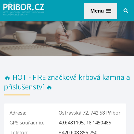
Menu
🔥 HOT - FIRE značková krbová kamna a
příslušenství 🔥
Adresa:
Ostravská 72, 742 58 Příbor
GPS souřadnice:
49.6431105, 18.1450485
Telefon:
+420 608 855 750