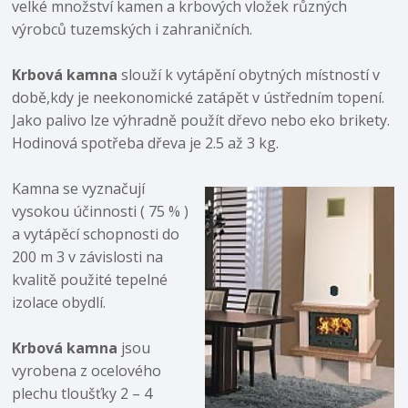
velké množství kamen a krbových vložek různých
výrobců tuzemských i zahraničních.
Krbová kamna
slouží k vytápění obytných místností v
době,kdy je neekonomické zatápět v ústředním topení.
Jako palivo lze výhradně použít dřevo nebo eko brikety.
Hodinová spotřeba dřeva je 2.5 až 3 kg.
Kamna se vyznačují
vysokou účinnosti ( 75 % )
a vytápěcí schopnosti do
200 m 3 v závislosti na
kvalitě použité tepelné
izolace obydlí.
Krbová kamna
jsou
vyrobena z ocelového
plechu tloušťky 2 – 4