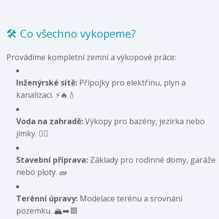
🛠️ Co všechno vykopeme?
Provádíme kompletní zemní a výkopové práce:
Inženýrské sítě:
Přípojky pro elektřinu, plyn a
kanalizaci. ⚡🔥💧
Voda na zahradě:
Výkopy pro bazény, jezírka nebo
jímky. 🏊‍♂️
Stavební příprava:
Základy pro rodinné domy, garáže
nebo ploty. 🧱
Terénní úpravy:
Modelace terénu a srovnání
pozemku. 🏔️➡️🟦