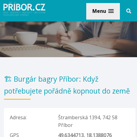
Menu
🏗️ Burgár bagry Příbor: Když
potřebujete pořádně kopnout do země
Adresa:
Štramberská 1394, 742 58
Příbor
GPS
49.6344713, 18.1388076