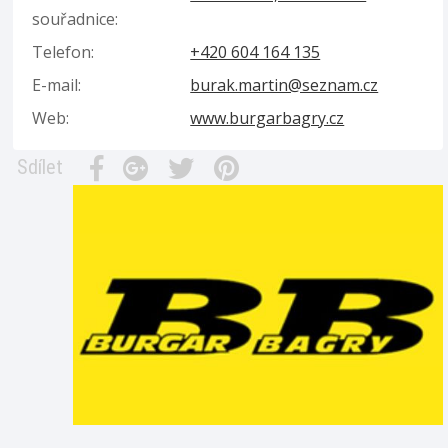
souřadnice:
Telefon:
+420 604 164 135
E-mail:
burak.martin@seznam.cz
Web:
www.burgarbagry.cz
Sdílet