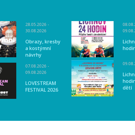
28.05.2026 -
08.08.
30.08.2026
09.08
Obrazy, kresby
Lichn
a kostýmní
hodi
návrhy
09.08
07.08.2026 -
09.08.2026
Lichn
hodin
LOVESTREAM
dětí
FESTIVAL 2026