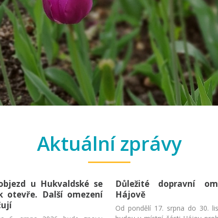
6
Aktuální zprávy
objezd u Hukvaldské se
Důležité dopravní o
k otevře. Další omezení
Hájově
ují
Od pondělí 17. srpna do 30. l