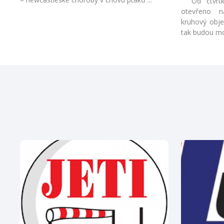
Od čtvrtka
otevřeno n
kruhový obje
tak budou moc