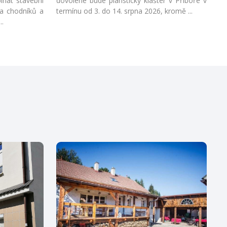
íhat stavební
dovolené bude piaristický klášter v Příboře v
a chodníků a
termínu od 3. do 14. srpna 2026, kromě ...
..