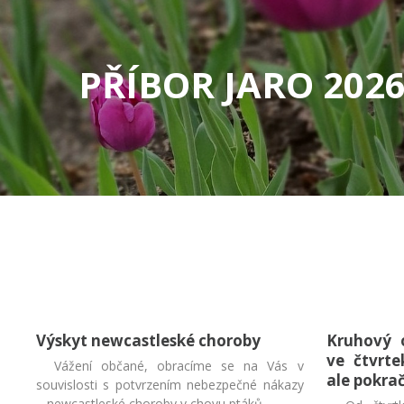
PŘÍBOR JARO 202
Výskyt newcastleské choroby
Kruhový 
ve čtvrte
Vážení občané, obracíme se na Vás v
ale pokrač
souvislosti s potvrzením nebezpečné nákazy
– newcastleské choroby v chovu ptáků ...