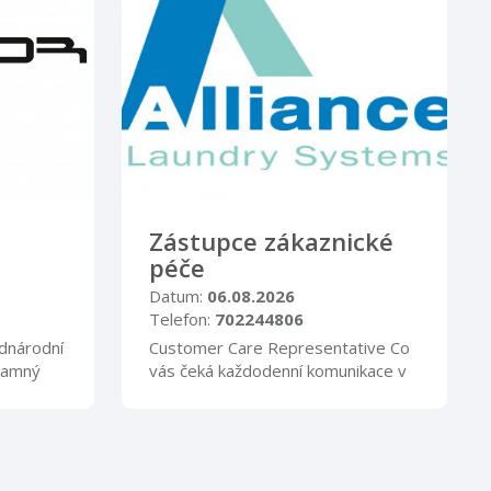
Zástupce zákaznické
péče
Datum:
06.08.2026
Telefon:
702244806
dnárodní
Customer Care Representative Co
namný
vás čeká každodenní komunikace v
o
anglickém jazyce s našimi
na
zahraničními zákazníky a
 dílů ...
distributory vyřizovaní ...