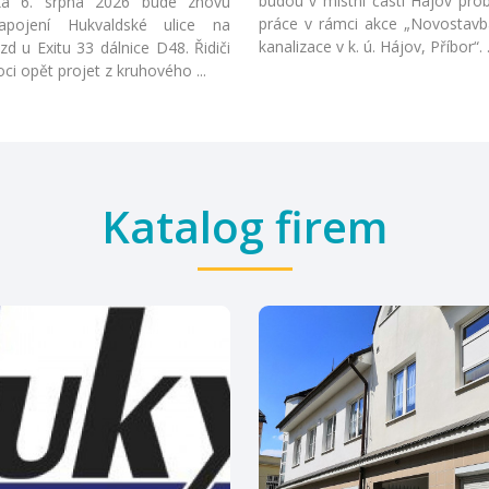
budou v místní části Hájov prob
 6. srpna 2026 bude znovu
práce v rámci akce „Novostavb
apojení Hukvaldské ulice na
kanalizace v k. ú. Hájov, Příbor“. .
zd u Exitu 33 dálnice D48. Řidiči
i opět projet z kruhového ...
Katalog firem