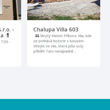
r.o. -
Chalupa Villa 603
a 💊
🏰 Skrytý Klenot Příbora: Vila, kde
se potkává historie s luxusem
 7:00 -
Vítejte ve vile, která píše svůj
0
příběh! Tato nenápadně ...