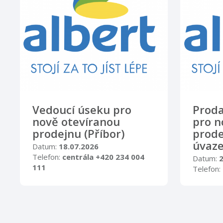
Vedoucí úseku pro
Proda
nově otevíranou
pro n
prodejnu (Příbor)
prode
úvaze
Datum:
18.07.2026
Telefon:
centrála +420 234 004
Datum:
111
Telefon:
111
V Albertu jsme hrdí na svoji práci,
protože naším cílem je pomáhat
V Albertu
Čechům jíst a žít lépe. Každý z
protože 
našich kolegů odvádí denně
Čechům jí
neuvěřitelný kus práce, ...