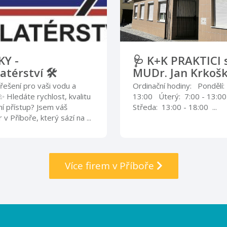
KY -
🩺 K+K PRAKTICI s.
atérství 🛠️
MUDr. Jan Krkošk
řešení pro vaši vodu a
Ordinační hodiny: Pondělí:
️✨ Hledáte rychlost, kvalitu
13:00 Úterý: 7:00 - 13:0
í přístup? Jsem váš
Středa: 13:00 - 18:00 ...
r v Příboře, který sází na ...
Více firem v Příboře