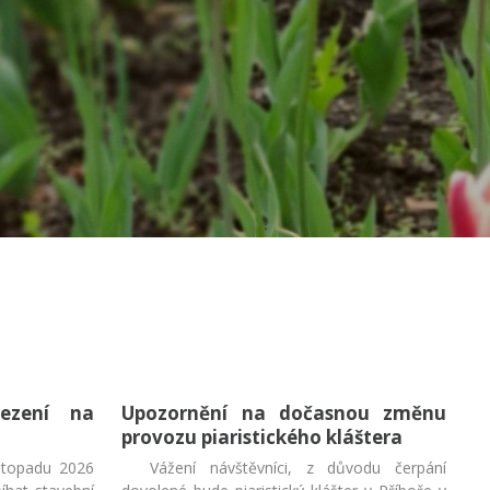
mezení na
Upozornění na dočasnou změnu
provozu piaristického kláštera
istopadu 2026
Vážení návštěvníci, z důvodu čerpání