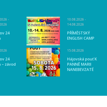
2026 -
10.08.2026 -
.2026
14.08.2026
ov 24
PŘÍMĚSTSKÝ
n
ENGLISH CAMP
.2026
15.08.2026
ov 24
Hájovská pouť K
 – závod
PANNĚ MARII
NANEBEVZATÉ