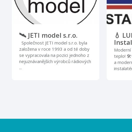
🛰️ JETI model s.r.o.
💧 LU
Instal
Společnost JETI model s.r.o. byla
založena v roce 1993 a od té doby
Moderní 
se vypracovala na pozici jednoho z
teplo! 🛠
nejuznávanějších výrobců rádiových
a modern
...
instalaté