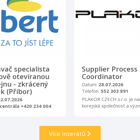
vač specialista
Supplier Process
ově otevíranou
Coordinator
jnu - zkrácený
Datum:
28.07.2026
k (Příbor)
Telefon:
552 303 891
PLAKOR CZECH s.r.o. je na
22.07.2026
korejská společnost a výz
centrála +420 234 004
hráč na poli automobilovéh
průmyslu. Zaměřujeme se 
 jsme hrdí na svoji práci,
výrobu a dodávky plastových
naším cílem je pomáhat
Více inzerátů
st a žít lépe. Každý z