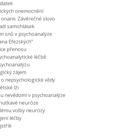
datek
tických onemocnění
 onanii. Závěrečné slovo
adí samohlásek
em snů v psychoanalýze
iana Efezských"
ice přenosu
sychoanalytické léčbě
sychoanalýzu
gický zájem
 o nepsychologické vědy
ětské lži
u nevědomí v psychoanalýze
 nutkavé neuróze
blému volby neurózy
jení léčby
jstřík