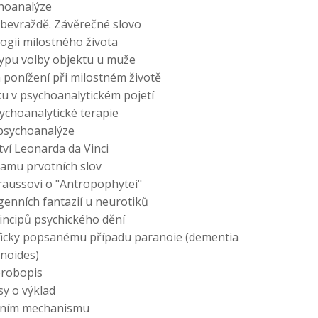
hoanalýze
ebevraždě. Závěrečné slovo
ogii milostného života
typu volby objektu u muže
m ponížení při milostném životě
u v psychoanalytickém pojetí
ychoanalytické terapie
 psychoanalýze
ví Leonarda da Vinci
amu prvotních slov
Kraussovi o "Antropophytei"
genních fantazií u neurotiků
incipů psychického dění
ficky popsanému případu paranoie (dementia
noides)
orobopis
sy o výklad
idním mechanismu