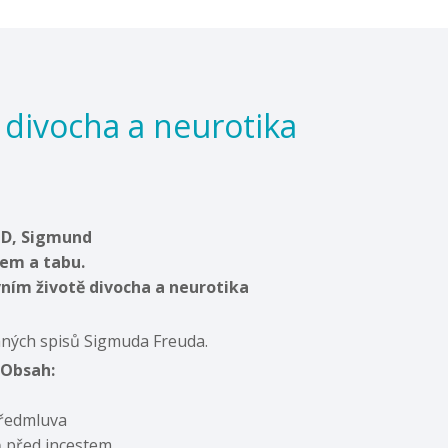
divocha a neurotika
D, Sigmund
em a tabu.
ním životě divocha a neurotika
ných spisů Sigmuda Freuda.
Obsah:
ředmluva
ň před incestem