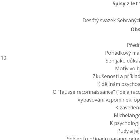
Spisy z let
Desátý svazek Sebranýc
Obs
Před
Pohádkový mat
 10
Sen jako důka
Motiv volb
Zkušenosti a příklad
K dějinám psychoa
O "fausse reconnaissance" ("déja ra
Vybavování vzpomínek, op
K zaveden
Michelange
K psychologi
Pudy a je
Sdělení o případu paranoi odpo