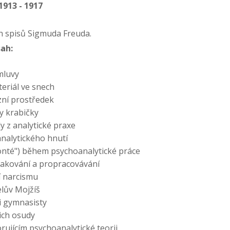
 1913 - 1917
h spisů Sigmuda Freuda.
ah:
mluvy
eriál ve snech
zní prostředek
y krabičky
y z analytické praxe
nalytického hnutí
conté") během psychoanalytické práce
akování a propracovávání
í narcismu
lův Mojžíš
i gymnasisty
jich osudy
rujícím psychoanalytické teorii