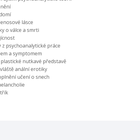
snění
domí
enosové lásce
y o válce a smrti
jícnost
 z psychoanalytické práce
olem a symptomem
 plastické nutkavé představě
láště anální erotiky
plnění učení o snech
elancholie
třík