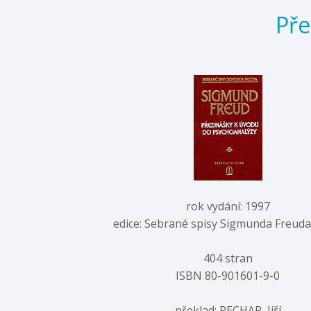
Pře
rok vydání: 1997
edice: Sebrané spisy Sigmunda Freuda 
404 stran
ISBN 80-901601-9-0
překlad: PECHAR, Jiří