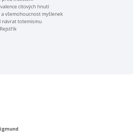
ivalence citových hnutí
ie a všemohoucnost myšlenek
ní návrat totemismu.
Rejstřík
Sigmund