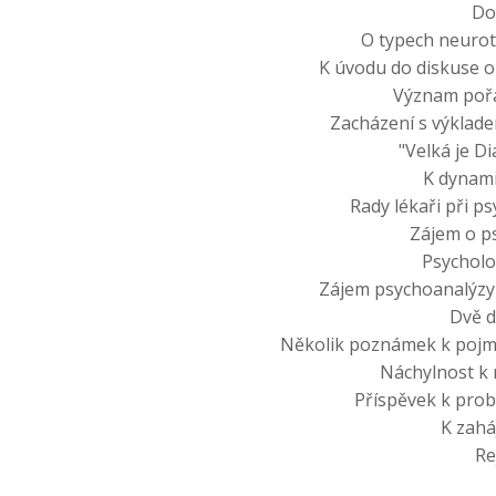
Do
O typech neuro
K úvodu do diskuse o
Význam poř
Zacházení s výklad
"Velká je D
K dynam
Rady lékaři při p
Zájem o p
Psycholo
Zájem psychoanalýzy
Dvě d
Několik poznámek k pojm
Náchylnost k
Příspěvek k pro
K zahá
Re