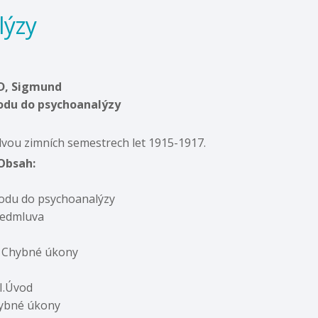
lýzy
D, Sigmund
odu do psychoanalýzy
vou zimních semestrech let 1915-1917.
Obsah:
odu do psychoanalýzy
edmluva
l: Chybné úkony
I.Úvod
hybné úkony