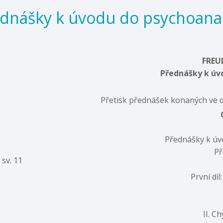
dnášky k úvodu do psychoana
FREU
Přednášky k úv
Přetisk přednášek konaných ve d
Přednášky k úv
Př
sv. 11
První dí
II. C