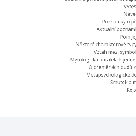
Vytě
Nevě
Poznámky o př
Aktuální poznámk
Pomíje
Některé charakterové typy
Vztah mezi symb
Mytologická paralela k jedné
O přeměnách pudů zv
Metapsychologické do
Smutek a m
Rejs