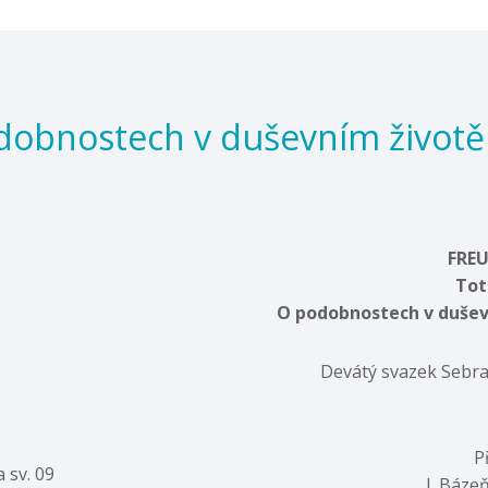
dobnostech v duševním životě 
FREU
Tot
O podobnostech v dušev
Devátý svazek Sebra
P
 sv. 09
I. Báze