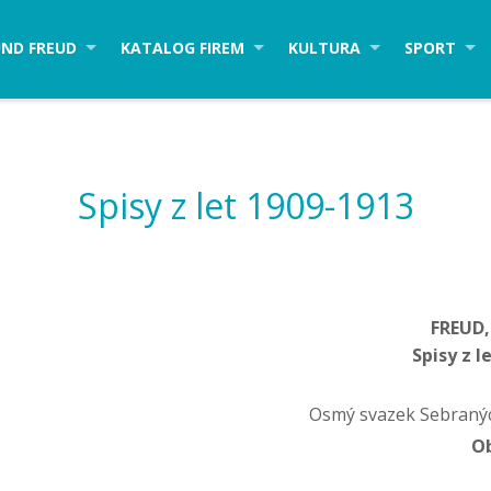
ND FREUD
KATALOG FIREM
KULTURA
SPORT
Spisy z let 1909-1913
FREUD
Spisy z l
Osmý svazek Sebranýc
O