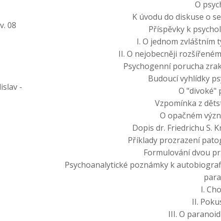
O psyc
K úvodu do diskuse o s
v. 08
Příspěvky k psychol
I. O jednom zvláštním 
II. O nejobecněji rozšířené
Psychogenní porucha zrak
Budoucí vyhlídky ps
slav -
O "divoké"
Vzpomínka z dětst
O opačném význ
Dopis dr. Friedrichu S. 
Příklady prozrazení pato
Formulování dvou pr
Psychoanalytické poznámky k autobiogra
para
I. Ch
II. Poku
III. O parano