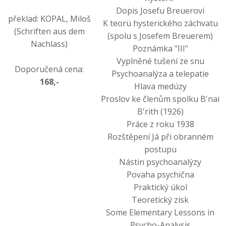
Dopis Josefu Breuerovi
překlad: KOPAL, Miloš
K teorü hysterického záchvatu
(Schriften aus dem
(spolu s Josefem Breuerem)
Nachlass)
Poznámka "III"
Vyplněné tušení ze snu
Doporučená cena:
Psychoanalýza a telepatie
168,-
Hlava medúzy
Proslov ke členům spolku B'nai
B'rith (1926)
Práce z roku 1938
Rozštěpení Já při obranném
postupu
Nástin psychoanalýzy
Povaha psychična
Praktický úkol
Teoretický zisk
Some Elementary Lessons in
Psycho-Analysis