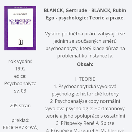
BLANCK, Gertrude - BLANCK, Rubin
Ego - psychologie: Teorie a praxe.
Vysoce podnětná práce zabývající se
jedním ze současných směrů
psychoanalýzy, který klade důraz na
problematiku instance Já.
rok vydání:
Obsah:
1992
edice:
I. TEORIE
Psychoanalýza
1. Psychoanalytická vývojová
sv. 03
psychologie: historické kořeny
2. Psychoanalýza coby normální
205 stran
vývojová psychologie: Hartmannovy
teorie a jeho spolupráce s ostatními
překlad:
3. Příspěvky René A. Spitze
PROCHÁZKOVÁ,
4. Příspěvky Margaret S. Mahlerové