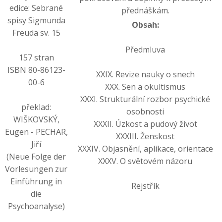
edice: Sebrané
přednáškám.
spisy Sigmunda
Obsah:
Freuda sv. 15
Předmluva
157 stran
ISBN 80-86123-
XXIX. Revize nauky o snech
00-6
XXX. Sen a okultismus
XXXI. Strukturální rozbor psychické
překlad:
osobnosti
WIŠKOVSKÝ,
XXXII. Úzkost a pudový život
Eugen - PECHAR,
XXXIII. Ženskost
Jiří
XXXIV. Objasnění, aplikace, orientace
(Neue Folge der
XXXV. O světovém názoru
Vorlesungen zur
Einführung in
Rejstřík
die
Psychoanalyse)