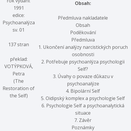
rok vydání:
Obsah:
1991
edice:
Předmluva nakladatele
Psychoanalýza
Obsah
sv. 01
Poděkování
Předmluva
137 stran
1. Ukončení analýzy narcistických poruch
osobnosti
překlad:
2. Potřebuje psychoanlýza psychologii
VOTÝPKOVÁ,
Self?
Petra
3. Úvahy o povaze důkazu v
(The
psychoanalýze
Restoration of
4. Bipolární Self
the Self)
5. Oidipský komplex a psychologie Self
6. Psychologie Self a psychoanalytická
situace
7. Závěr
Poznámky