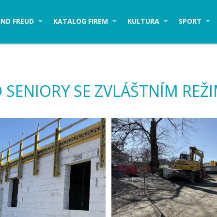
ND FREUD
KATALOG FIREM
KULTURA
SPORT
SENIORY SE ZVLÁŠTNÍM REŽ