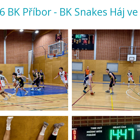
6 BK Příbor - BK Snakes Háj ve