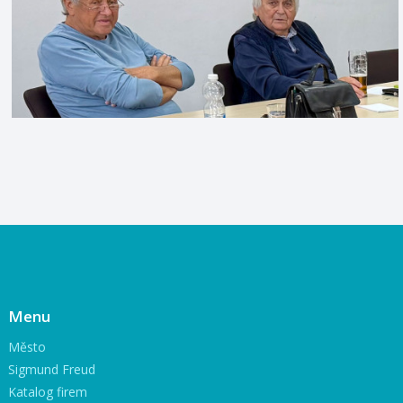
Menu
Město
Sigmund Freud
Katalog firem