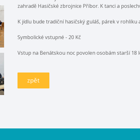
zahradě Hasičské zbrojnice Příbor. K tanci a poslec
K jídlu bude tradiční hasičský guláš, párek v rohlíku
Symbolické vstupné - 20 Kč
Vstup na Benátskou noc povolen osobám starší 18 l
zpět