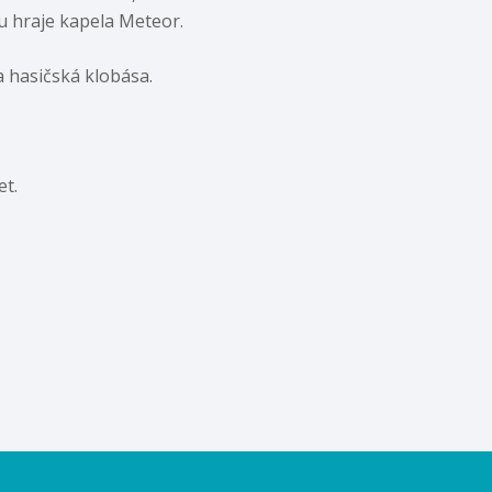
hu hraje kapela Meteor.
 a hasičská klobása.
et.