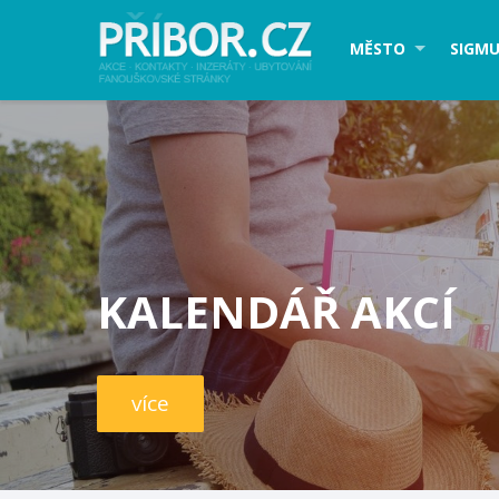
MĚSTO
SIGMU
KALENDÁŘ AKCÍ
více