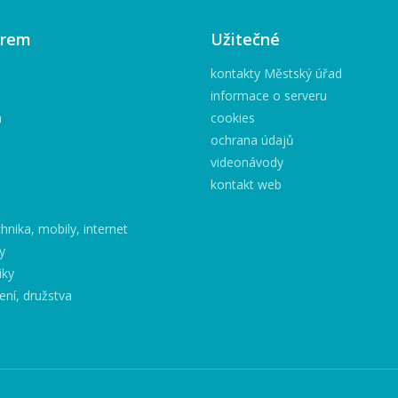
irem
Užitečné
kontakty Městský úřad
informace o serveru
h
cookies
ochrana údajů
videonávody
kontakt web
hnika, mobily, internet
y
iky
ení, družstva