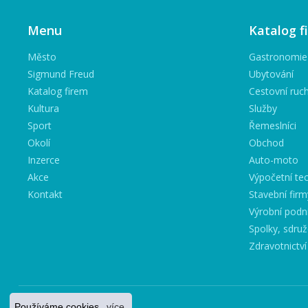
Menu
Katalog f
Město
Gastronomie
Sigmund Freud
Ubytování
Katalog firem
Cestovní ruc
Kultura
Služby
Sport
Řemeslníci
Okolí
Obchod
Inzerce
Auto-moto
Akce
Výpočetní tec
Kontakt
Stavební firm
Výrobní podn
Spolky, sdruž
Zdravotnictví
Používáme cookies.
více