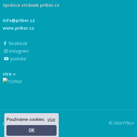
Správce stránek pribor.cz
info@pribor.cz
www.pribor.cz
facebook
instagram
youtube
více »
Používáme cookies.
více
powered by netnews
© 2026 Příbor
OK