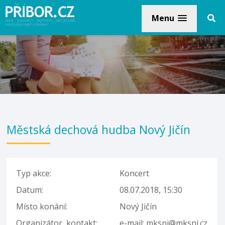
Menu
Městská dechová hudba Nový Jičín
Typ akce:
Koncert
Datum:
08.07.2018, 15:30
Místo konání:
Nový Jičín
Organizátor, kontakt:
e-mail: mksnj@mksnj.cz