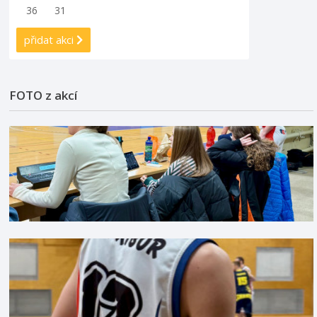
36
31
přidat akci
FOTO z akcí