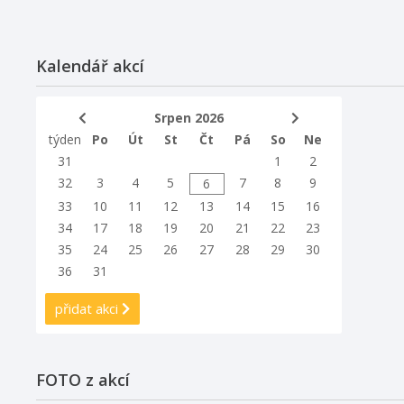
Kalendář akcí
Srpen 2026
týden
Po
Út
St
Čt
Pá
So
Ne
31
1
2
32
3
4
5
7
8
9
6
33
10
11
12
13
14
15
16
34
17
18
19
20
21
22
23
35
24
25
26
27
28
29
30
36
31
přidat akci
FOTO z akcí