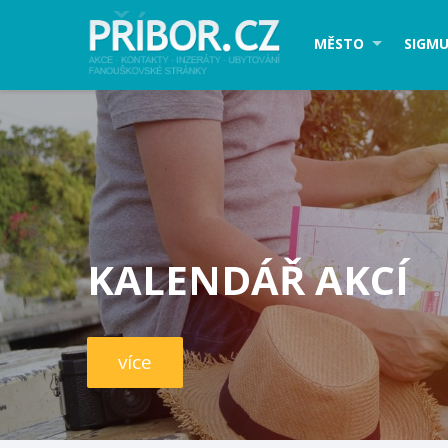
MĚSTO
SIGMU
KALENDÁŘ AKCÍ
více