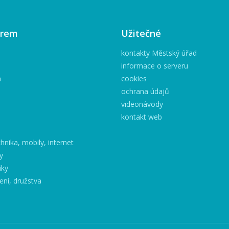
irem
Užitečné
kontakty Městský úřad
informace o serveru
h
cookies
ochrana údajů
videonávody
kontakt web
hnika, mobily, internet
y
iky
ení, družstva