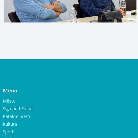
Menu
Město
Sigmund Freud
Katalog firem
Kultura
Sport