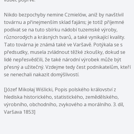
Nikdo bezpochyby nemine Czmielów, aniž by navštívil
továrnu a přinejmenším sklad fajáns; je totiž příjemné
podívat se na tuto sbírku nádobí tuzemské výroby,
různorodých a krásných tvarů, a také vynikající kvality.
Tato továrna je známá také ve Varšavě. Potýkala se s
předsudky, musela zvládnout těžké zkoušky, dokud se
lidé nepřesvědčili, že také národní výrobek může být
přesný a užitečný. Vzdejme tedy čest podnikatelům, kteří
se nenechali nakazit domýšlivostí.
[Józef Mikołaj Wiślicki, Popis polského království z
hlediska historického, statistického, zemědělského,
výrobního, obchodního, zvykového a morálního. 3. díl,
Varšava 1853]