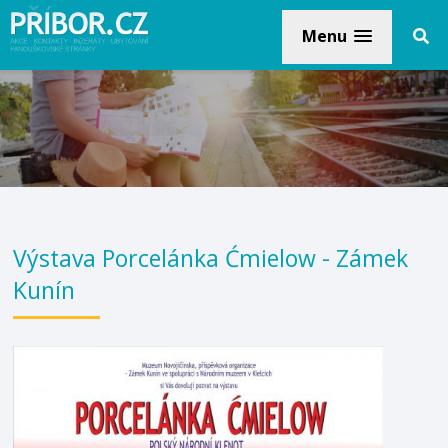
Menu
Výstava Porcelánka Ćmielow - Zámek
Kunín