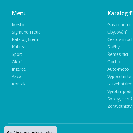
Menu
Katalog f
Město
Gastronomie
Sigmund Freud
Ubytování
Katalog firem
Cestovní ruc
Kultura
Služby
Sport
Řemeslníci
Okolí
Obchod
Inzerce
Auto-moto
Akce
Výpočetní tec
Kontakt
Stavební firm
Výrobní podn
Spolky, sdruž
Zdravotnictví
Používáme cookies.
více