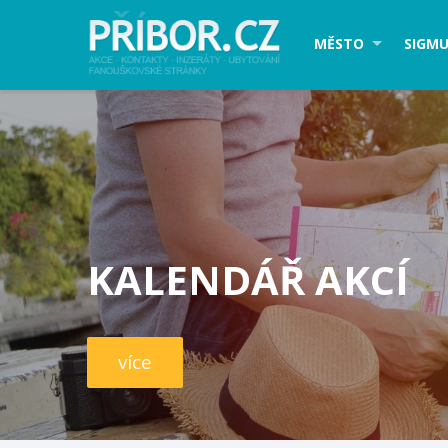
MĚSTO
SIGMU
KALENDÁŘ AKCÍ
více