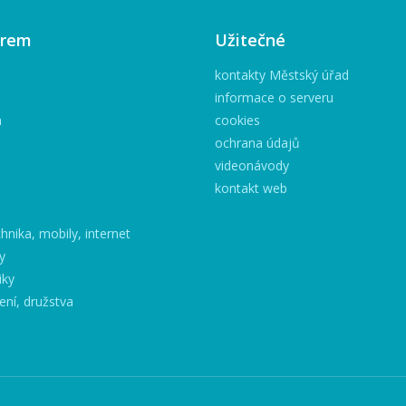
irem
Užitečné
kontakty Městský úřad
informace o serveru
h
cookies
ochrana údajů
videonávody
kontakt web
hnika, mobily, internet
y
iky
ení, družstva