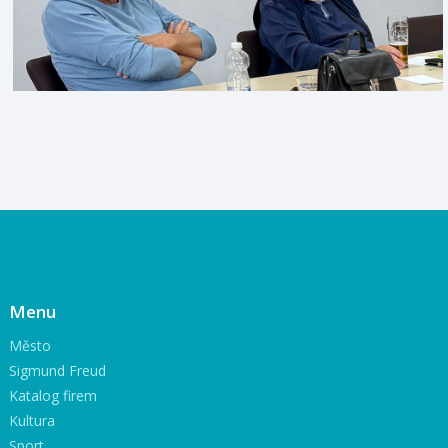
Menu
Město
Sigmund Freud
Katalog firem
Kultura
Sport