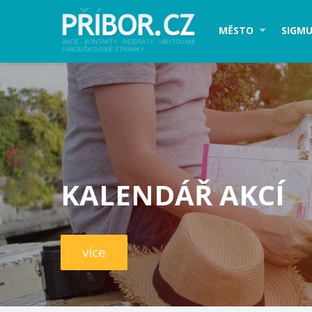
MĚSTO
SIGMU
KALENDÁŘ AKCÍ
více