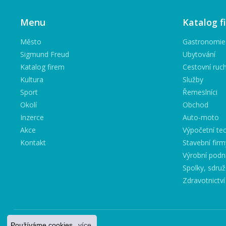
Menu
Katalog f
Město
Gastronomie
Sigmund Freud
Ubytování
Katalog firem
Cestovní ruc
Kultura
Služby
Sport
Řemeslníci
Okolí
Obchod
Inzerce
Auto-moto
Akce
Výpočetní tec
Kontakt
Stavební firm
Výrobní podn
Spolky, sdruž
Zdravotnictví
Používáme cookies.
více