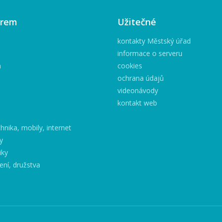
irem
Užitečné
kontakty Městský úřad
informace o serveru
h
cookies
ochrana údajů
videonávody
kontakt web
hnika, mobily, internet
y
iky
ení, družstva