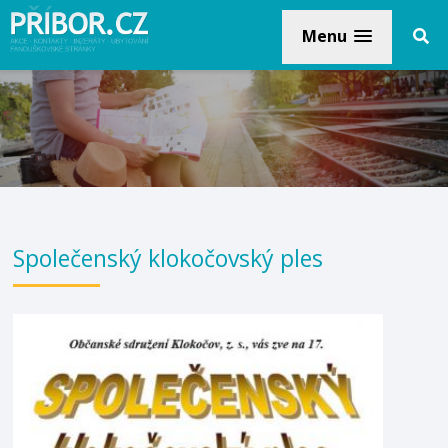
Menu
Společenský klokočovský ples