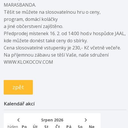
MARASBANDA.
Těšit se můžete na slosovatelnou hru o ceny,
program, domácí koláčky
a jiné občerstvení zajištěno.
Předprodej místenek 16. 2. od 14:00 hod.v hospůdce JAAL,
kde můžete donést také ceny do sbírky.
Cena slosovatelné vstupenky je 230,- Kč včetně večeře.
Na příjemnou zábavu se těší Vaše, naše sdružení
WWW.KLOKOCOV.COM
zpět
Kalendář akcí
Srpen 2026
týden
Po
Út
St
Čt
Pá
So
Ne