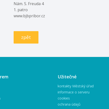
Nám. S. Freuda 4
1. patro
www.bjbpribor.cz
zpět
irem
Užitečné
kontakty Městský úřad
informace o serveru
h
cookies
ochrana údajů