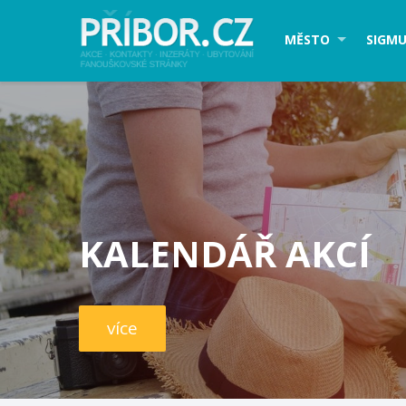
MĚSTO
SIGMU
KALENDÁŘ AKCÍ
více