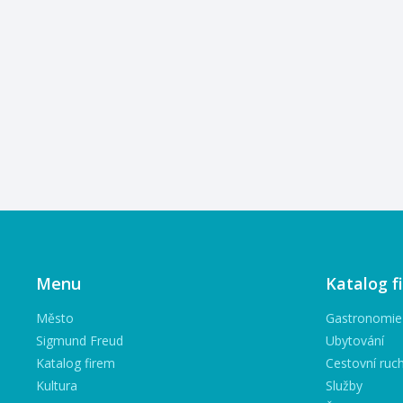
Menu
Katalog f
Město
Gastronomie
Sigmund Freud
Ubytování
Katalog firem
Cestovní ruc
Kultura
Služby