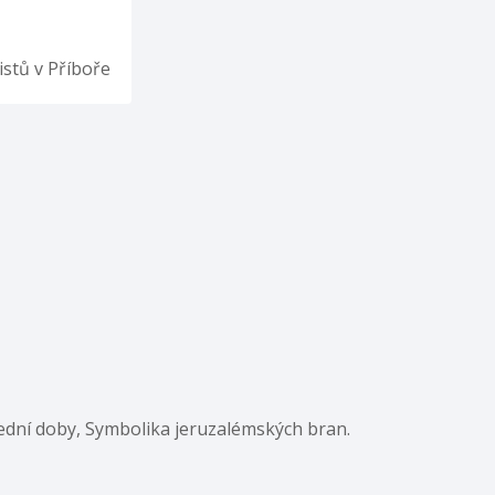
istů v Příboře
slední doby, Symbolika jeruzalémských bran.