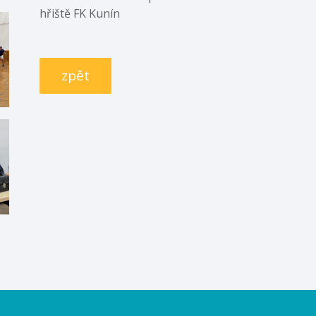
hřiště FK Kunín
zpět