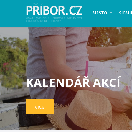
MĚSTO
SIGMU
KALENDÁŘ AKCÍ
více