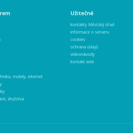
irem
Užitečné
kontakty Městský úřad
informace o serveru
h
cookies
ochrana údajů
videonávody
kontakt web
hnika, mobily, internet
y
iky
ení, družstva