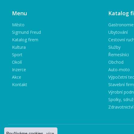
Menu
Katalog f
Město
Gastronomie
Sigmund Freud
Ubytování
Katalog firem
Cestovní ruc
Kultura
Služby
Sport
Řemeslníci
Okolí
Obchod
Inzerce
Auto-moto
Akce
Výpočetní tec
Kontakt
Stavební firm
Výrobní podn
Spolky, sdruž
Zdravotnictví
Používáme cookies.
více