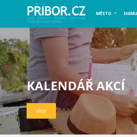
MĚSTO
SIGMU
KALENDÁŘ AKCÍ
více