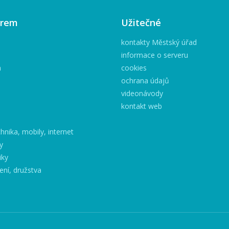
irem
Užitečné
kontakty Městský úřad
informace o serveru
h
cookies
ochrana údajů
videonávody
kontakt web
hnika, mobily, internet
y
iky
ení, družstva