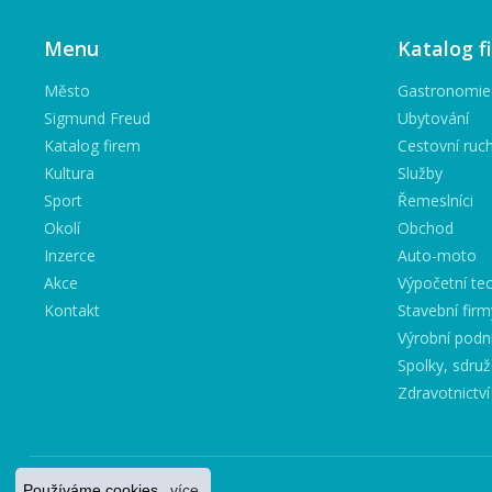
Menu
Katalog f
Město
Gastronomie
Sigmund Freud
Ubytování
Katalog firem
Cestovní ruc
Kultura
Služby
Sport
Řemeslníci
Okolí
Obchod
Inzerce
Auto-moto
Akce
Výpočetní tec
Kontakt
Stavební firm
Výrobní podn
Spolky, sdruž
Zdravotnictví
Používáme cookies.
více