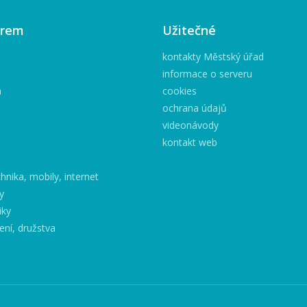
irem
Užitečné
kontakty Městský úřad
informace o serveru
h
cookies
ochrana údajů
videonávody
kontakt web
hnika, mobily, internet
y
iky
ení, družstva