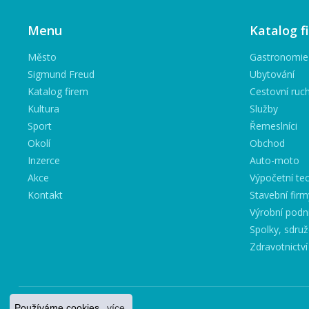
Menu
Katalog f
Město
Gastronomie
Sigmund Freud
Ubytování
Katalog firem
Cestovní ruc
Kultura
Služby
Sport
Řemeslníci
Okolí
Obchod
Inzerce
Auto-moto
Akce
Výpočetní tec
Kontakt
Stavební firm
Výrobní podn
Spolky, sdruž
Zdravotnictví
Používáme cookies.
více