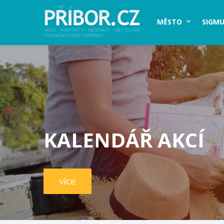
MĚSTO
SIGMU
KALENDÁŘ AKCÍ
více