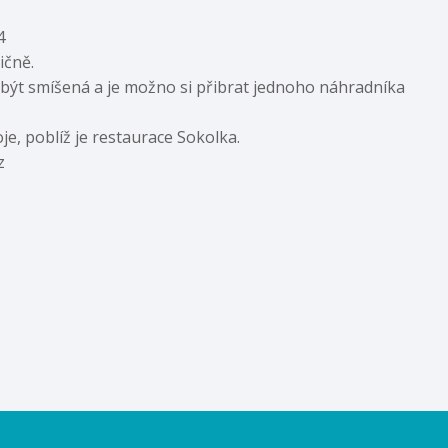
4
ičně.
být smíšená a je možno si přibrat jednoho náhradníka
e, poblíž je restaurace Sokolka.
z