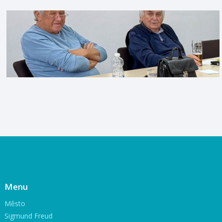
Menu
Město
Sigmund Freud