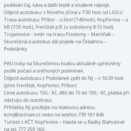
podáván čaj, káva a další teplé a studené nápoje.
Odjezd autobusu: z Nového Jičína v 7:30 hod. od LIDLU
Trasa autobusu: Příbor - u škol (7:45hod.), Kopřivnice – u
KB (7:55 hod.), Frenštát p.R. (u sokolovny 8:15 hod),
Trojanovice - směr na trasu Pustevny – Martiňák –
Skurečená a autobus dál pojede na Čeladnou –
Podolánky
Pěší trasy na Skurečenou budou aktuálně upřesněny
podle počasí a sněhových podmínek.
Odjezd autobusu z Podolánek zpět do NJ – v 16:30 hod.
(přes Frenštát, Kopřivnici, Příbor)
Cena autobusu: 150,- Kč, děti do 15 let 100,- Kč, platba při
nástupu do autobusu.
Přihlášky NJ posílejte na mailovou adresu
kctnj@seznam.cz nebo na telefon 739 161 845
Turisté z KČT Kopřivnice – hlaste se u Radky Blahutové
na tel. 777 259 160,