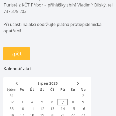
Turisté z KČT Příbor – přihlášky sbírá Vladimír Bilský, tel.
737 375 203
Při účasti na akci dodržujte platná protiepidemická
opatření!
zpět
Kalendář akcí
Srpen 2026
týden
Po
Út
St
Čt
Pá
So
Ne
31
1
2
32
3
4
5
6
8
9
7
33
10
11
12
13
14
15
16
34
17
18
19
20
21
22
23