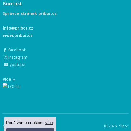
Kontakt
Správce stránek pribor.cz
info@pribor.cz
www.pribor.cz
facebook
instagram
youtube
více »
Používáme cookies.
více
powered by netnews
© 2026 Příbor