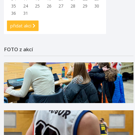
35
24
25
26
27
28
29
30
36
31
přidat akci
FOTO z akcí