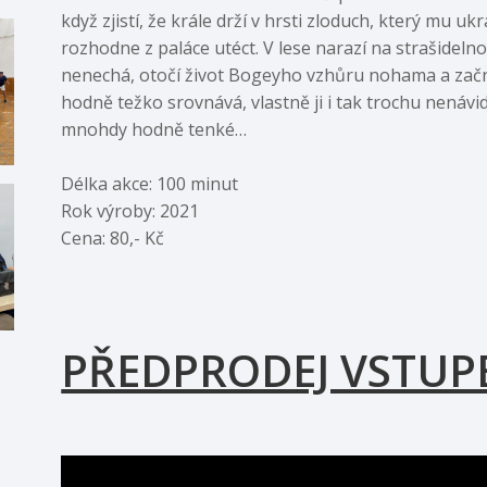
když zjistí, že krále drží v hrsti zloduch, který mu u
rozhodne z paláce utéct. V lese narazí na strašidelno
nenechá, otočí život Bogeyho vzhůru nohama a začne 
hodně težko srovnává, vlastně ji i tak trochu nenávid
mnohdy hodně tenké…
Délka akce: 100 minut
Rok výroby: 2021
Cena: 80,- Kč
PŘEDPRODEJ VSTUP