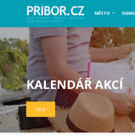
MĚSTO
SIGMU
KALENDÁŘ AKCÍ
více