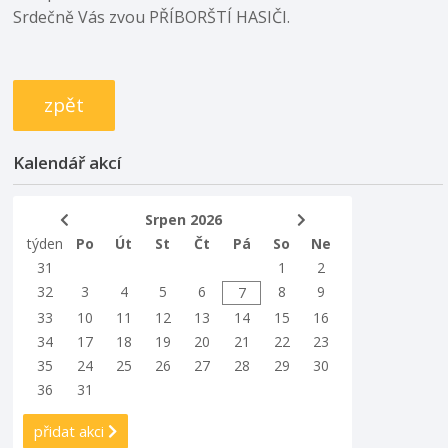
Srdečně Vás zvou PŘÍBORŠTÍ HASIČI.
zpět
Kalendář akcí
Srpen 2026
týden
Po
Út
St
Čt
Pá
So
Ne
31
1
2
32
3
4
5
6
8
9
7
33
10
11
12
13
14
15
16
34
17
18
19
20
21
22
23
35
24
25
26
27
28
29
30
36
31
přidat akci