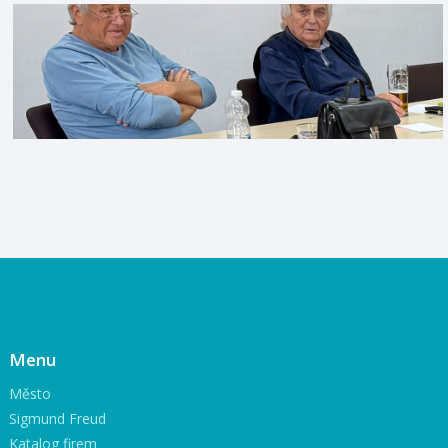
Menu
Město
Sigmund Freud
Katalog firem