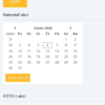
zpět
Kalendář akcí
Srpen 2026
týden
Po
Út
St
Čt
Pá
So
Ne
31
1
2
32
3
4
5
7
8
9
6
33
10
11
12
13
14
15
16
34
17
18
19
20
21
22
23
35
24
25
26
27
28
29
30
36
31
přidat akci
FOTO z akcí