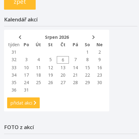
zpět
Kalendář akcí
Srpen 2026
týden
Po
Út
St
Čt
Pá
So
Ne
31
1
2
32
3
4
5
7
8
9
6
33
10
11
12
13
14
15
16
34
17
18
19
20
21
22
23
35
24
25
26
27
28
29
30
36
31
přidat akci
FOTO z akcí