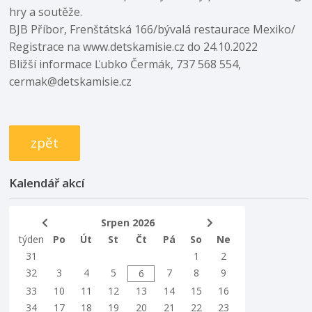
hry a soutěže.
BJB Příbor, Frenštátská 166/bývalá restaurace Mexiko/
Registrace na www.detskamisie.cz do 24.10.2022
Bližší informace Ľubko Čermák, 737 568 554,
cermak@detskamisie.cz
zpět
Kalendář akcí
Srpen 2026
týden
Po
Út
St
Čt
Pá
So
Ne
31
1
2
32
3
4
5
7
8
9
6
33
10
11
12
13
14
15
16
34
17
18
19
20
21
22
23