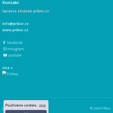
Kontakt
Správce stránek pribor.cz
info@pribor.cz
www.pribor.cz
facebook
instagram
youtube
více »
Používáme cookies.
více
powered by netnews
© 2026 Příbor