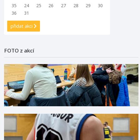
35
24
25
26
27
28
29
30
36
31
přidat akci
FOTO z akcí