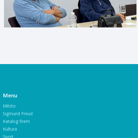
Menu
Město
Sigmund Freud
Katalog firem
Kultura
Sport