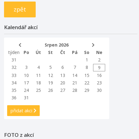
zpět
Kalendář akcí
Srpen 2026
týden
Po
Út
St
Čt
Pá
So
Ne
31
1
2
32
3
4
5
6
7
8
9
33
10
11
12
13
14
15
16
34
17
18
19
20
21
22
23
35
24
25
26
27
28
29
30
36
31
přidat akci
FOTO z akcí