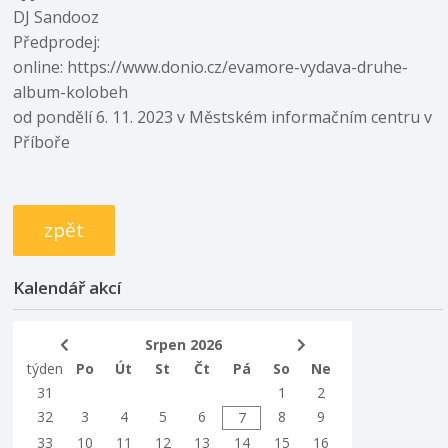
DJ Sandooz
Předprodej:
online: https://www.donio.cz/evamore-vydava-druhe-
album-kolobeh
od pondělí 6. 11. 2023 v Městském informačním centru v
Příboře
zpět
Kalendář akcí
Srpen 2026
týden
Po
Út
St
Čt
Pá
So
Ne
31
1
2
32
3
4
5
6
8
9
7
33
10
11
12
13
14
15
16