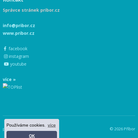
Správce stránek pribor.cz
info@pribor.cz
www.pribor.cz
facebook
instagram
youtube
více »
Používáme cookies.
více
powered by netnews
© 2026 Příbor
OK