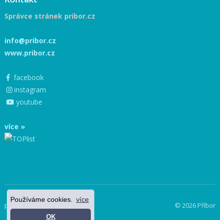
Správce stránek pribor.cz
info@pribor.cz
www.pribor.cz
facebook
instagram
youtube
více »
Používáme cookies.
více
powered by netnews
© 2026 Příbor
OK