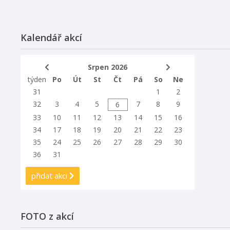
Kalendář akcí
Srpen 2026
týden
Po
Út
St
Čt
Pá
So
Ne
31
1
2
32
3
4
5
7
8
9
6
33
10
11
12
13
14
15
16
34
17
18
19
20
21
22
23
35
24
25
26
27
28
29
30
36
31
přidat akci
FOTO z akcí