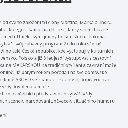
 od svého založení tři členy Martina, Marka a Jindru.
ního kolegu a kamaráda Honzu, který s nimi hlavně
gramech. Uměleckými jmény to jsou slečna Paloma,
vytváří svůj zábavný program 2x do roka včetně
dí po celé České republice, kde vystupují v kulturních
vensko, Polsko a již 8 let jezdí vystupovat s cestovní
ska na MAKARSKOU na tradiční otvírání a zavírání moře
ší oblibě. Již pátým rokem pořádají na své domovské
ím domě AKORD se známou osobností, doprovodným
 vždy dovolená u moře.
ch celovečerních představeních vytváří vždy
ích scének, parodování zpěvaček, situačního humoru
ení.