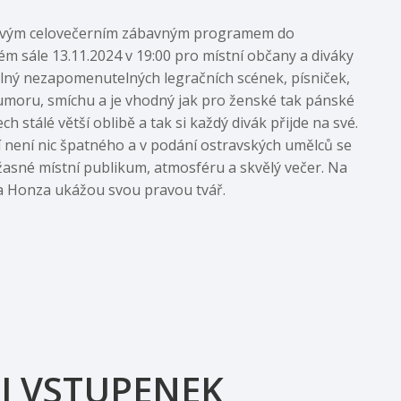
se svým celovečerním zábavným programem do
m sále 13.11.2024 v 19:00 pro místní občany a diváky
plný nezapomenutelných legračních scének, písniček,
moru, smíchu a je vhodný jak pro ženské tak pánské
 stálé větší oblibě a tak si každý divák přijde na své.
ní není nic špatného a v podání ostravských umělců se
úžasné místní publikum, atmosféru a skvělý večer. Na
a Honza ukážou svou pravou tvář.
J VSTUPENEK