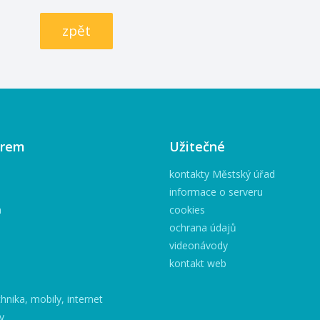
zpět
irem
Užitečné
kontakty Městský úřad
informace o serveru
h
cookies
ochrana údajů
videonávody
kontakt web
hnika, mobily, internet
y