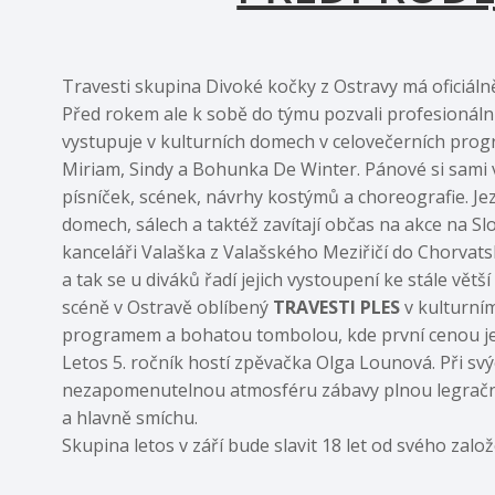
Travesti skupina Divoké kočky z Ostravy má oficiálně
Před rokem ale k sobě do týmu pozvali profesionál
vystupuje v kulturních domech v celovečerních pro
Miriam, Sindy a Bohunka De Winter. Pánové si sami 
písníček, scének, návrhy kostýmů a choreografie. Jez
domech, sálech a taktéž zavítají občas na akce na Slo
kanceláři Valaška z Valašského Meziřičí do Chorvat
a tak se u diváků řadí jejich vystoupení ke stále vět
scéně v Ostravě oblíbený
TRAVESTI PLES
v kulturn
programem a bohatou tombolou, kde první cenou je
Letos 5. ročník hostí zpěvačka Olga Lounová. Při svý
nezapomenutelnou atmosféru zábavy plnou legračn
a hlavně smíchu.
Skupina letos v září bude slavit 18 let od svého založ