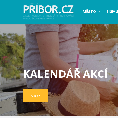
MĚSTO
SIGMU
KALENDÁŘ AKCÍ
více