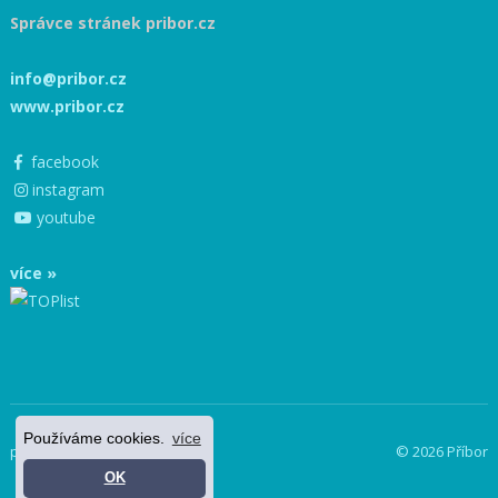
Správce stránek pribor.cz
info@pribor.cz
www.pribor.cz
facebook
instagram
youtube
více »
Používáme cookies.
více
powered by netnews
© 2026 Příbor
OK