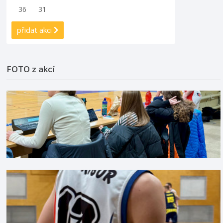
36
31
přidat akci
FOTO z akcí