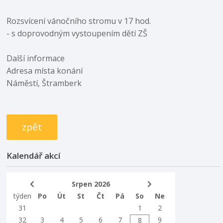
Rozsvícení vánočního stromu v 17 hod.
- s doprovodným vystoupením dětí ZŠ
Další informace
Adresa místa konání
Náměstí, Štramberk
zpět
Kalendář akcí
Srpen 2026
týden
Po
Út
St
Čt
Pá
So
Ne
31
1
2
32
3
4
5
6
7
9
8