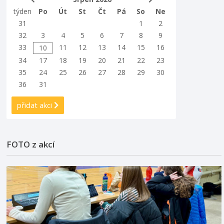
týden
Po
Út
St
Čt
Pá
So
Ne
31
1
2
32
3
4
5
6
7
8
9
33
11
12
13
14
15
16
10
34
17
18
19
20
21
22
23
35
24
25
26
27
28
29
30
36
31
přidat akci
FOTO z akcí