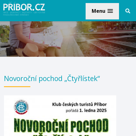
Menu
Novoroční pochod „Čtyřlístek“