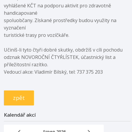
vyhlášené KČT na podporu aktivit pro zdravotně
handicapované
spoluobčany. Získané prostředky budou využity na
vyznačení
turistické trasy pro vozíčkáře.
Učiníš-li tyto čtyři dobré skutky, obdržíš v cíli pochodu
odznak NOVOROČNÍ ČTYŔLÍSTEK, účastnický list a
příležitostní razítko.
Vedoucí akce: Vladimír Bilský, tel: 737 375 203
zpět
Kalendář akcí
Srpen 2026