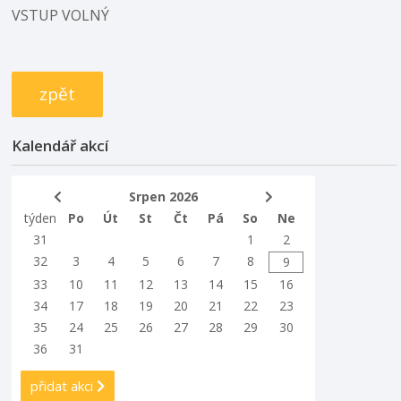
VSTUP VOLNÝ
zpět
Kalendář akcí
Srpen 2026
týden
Po
Út
St
Čt
Pá
So
Ne
31
1
2
32
3
4
5
6
7
8
9
33
10
11
12
13
14
15
16
34
17
18
19
20
21
22
23
35
24
25
26
27
28
29
30
36
31
přidat akci