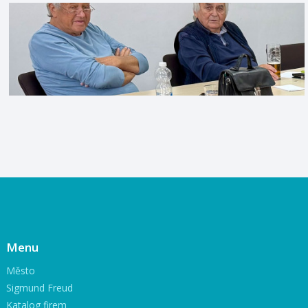
Menu
Město
Sigmund Freud
Katalog firem