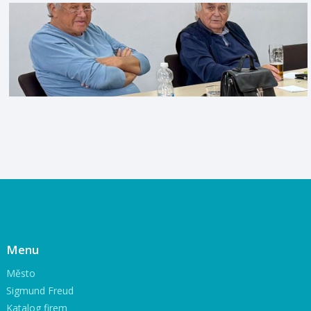
Menu
Město
Sigmund Freud
Katalog firem