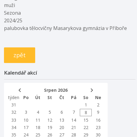
muži
Sezona
2024/25
palubovka tělocvičny Masarykova gymnázia v Příboře
zpět
Kalendář akcí
Srpen 2026
týden
Po
Út
St
Čt
Pá
So
Ne
31
1
2
32
3
4
5
6
7
9
8
33
10
11
12
13
14
15
16
34
17
18
19
20
21
22
23
35
24
25
26
27
28
29
30