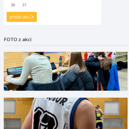
36
31
přidat akci
FOTO z akcí