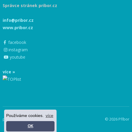
Správce stránek pribor.cz
info@pribor.cz
www.pribor.cz
facebook
instagram
youtube
více »
Používáme cookies.
více
powered by netnews
© 2026 Příbor
OK